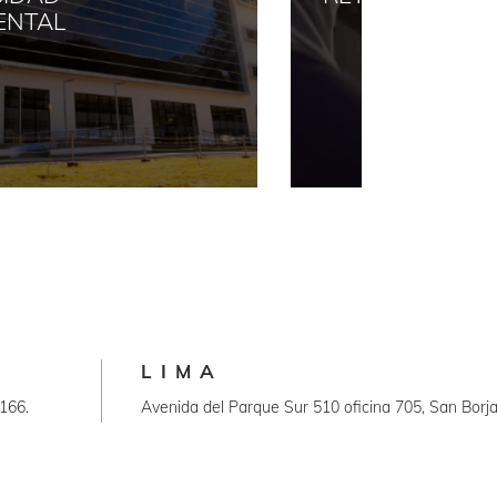
CONT
LIMA
166.
Avenida del Parque Sur 510 oficina 705, San Borja
tripulacion@amsterdamers.com.pe
+51 998512020