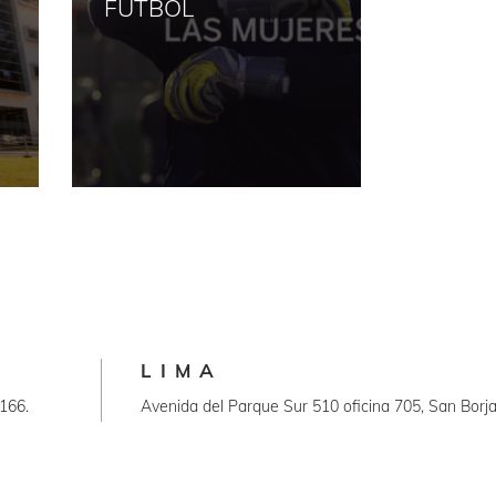
FÚTBOL
CAMP
LIMA
166.
Avenida del Parque Sur 510 oficina 705, San Borja
tripulacion@amsterdamers.com.pe
+51 998512020